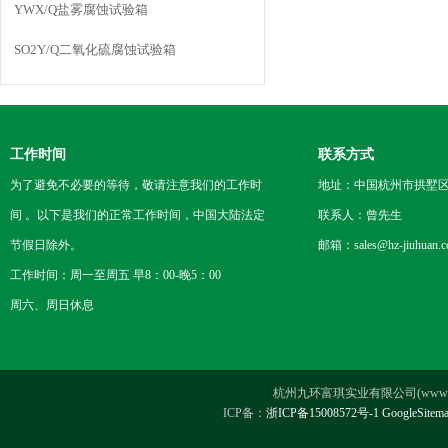
YWX/Q盐雾腐蚀试验箱
SO2Y/Q二氧化硫腐蚀试验箱
工作时间
联系方式
为了避免不必要的等待，敬请注意我们的工作时
地址：中国杭州市拱墅区
间 。以下是我们的正常工作时间，中国大陆法定
联系人：曾先生
节假日除外。
邮箱：sales@hz-jiuhuan.
工作时间：周一至周五 早8：00-晚5：00
周六、周日休息
杭州九环富琪实业有限公司(www.hz-ji
ICP备：
浙ICP备15008572号-1
GoogleSitem