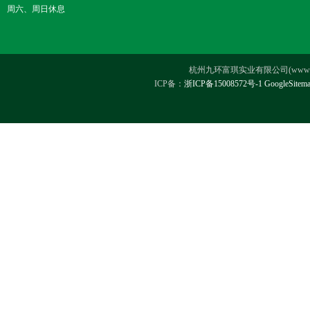
周六、周日休息
杭州九环富琪实业有限公司(www.hz-ji
ICP备：
浙ICP备15008572号-1
GoogleSitem