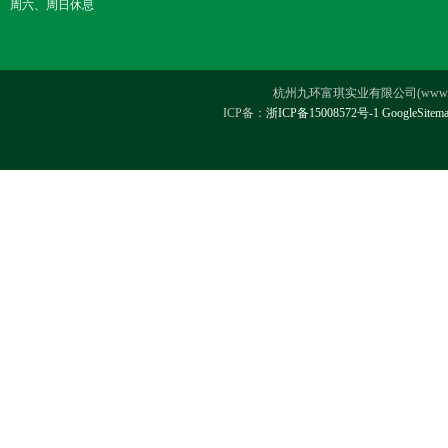
周六、周日休息
杭州九环富琪实业有限公司(www.hz-ji
ICP备：
浙ICP备15008572号-1
GoogleSitem