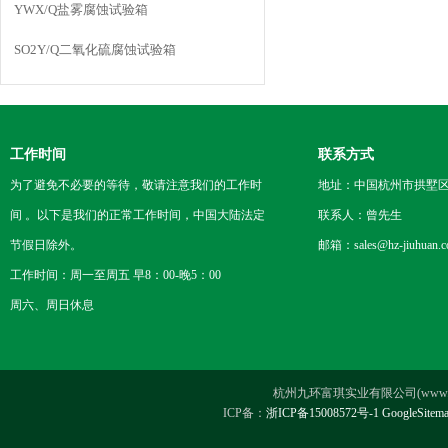
YWX/Q盐雾腐蚀试验箱
SO2Y/Q二氧化硫腐蚀试验箱
工作时间
联系方式
为了避免不必要的等待，敬请注意我们的工作时
地址：中国杭州市拱墅区
间 。以下是我们的正常工作时间，中国大陆法定
联系人：曾先生
节假日除外。
邮箱：sales@hz-jiuhuan.
工作时间：周一至周五 早8：00-晚5：00
周六、周日休息
杭州九环富琪实业有限公司(www.hz-ji
ICP备：
浙ICP备15008572号-1
GoogleSitem