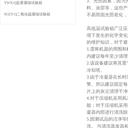
、光照因素，因为
3
YWX/Q盐雾腐蚀试验箱
料、涂层等，这些产
SO2Y/Q二氧化硫腐蚀试验箱
不易而因光照老化，
高低温试验箱广泛应
境下发生的化学变化
的维护知识，对于避
需将机器的周围和
1.
内建议每年至少清理
该设备建议将其置
2.
冷却塔。
由于冷凝器在长时
3.
警。所以建议固定每
片上的灰尘清理干净
对于压缩机采用风
4.
能；对于压缩机采用
凝器内部进行清洗除
因测试品的洁净等
5.
洗。 与清洗蒸发器