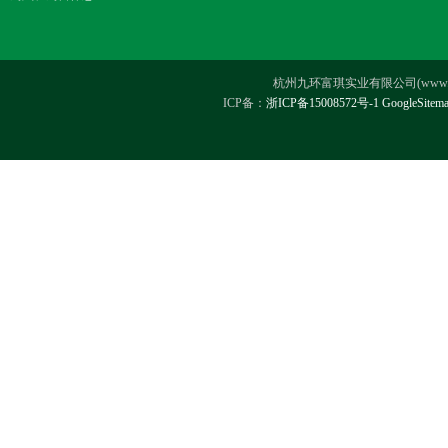
杭州九环富琪实业有限公司(www.hz-ji
ICP备：
浙ICP备15008572号-1
GoogleSitem