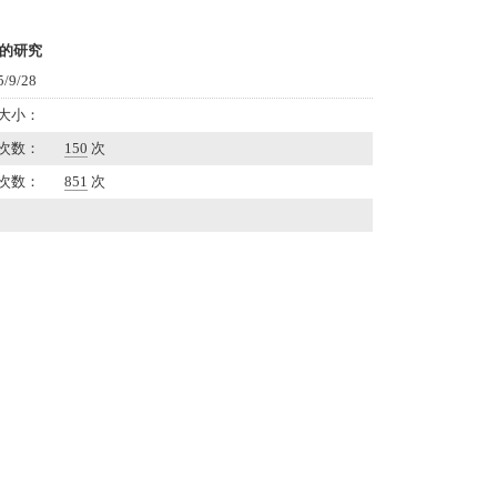
的研究
9/28
大小：
次数：
150
次
次数：
851
次