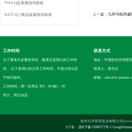
YWX/Q盐雾腐蚀试验箱
上一篇：
九环与杭州威
SO2Y/Q二氧化硫腐蚀试验箱
功！
工作时间
联系方式
为了避免不必要的等待，敬请注意我们的工作时
地址：中国杭州市拱墅区
间 。以下是我们的正常工作时间，中国大陆法定
联系人：曾先生
节假日除外。
邮箱：sales@hz-jiuhuan.
工作时间：周一至周五 早8：00-晚5：00
周六、周日休息
杭州九环富琪实业有限公司(www.hz-ji
ICP备：
浙ICP备15008572号-1
GoogleSitem