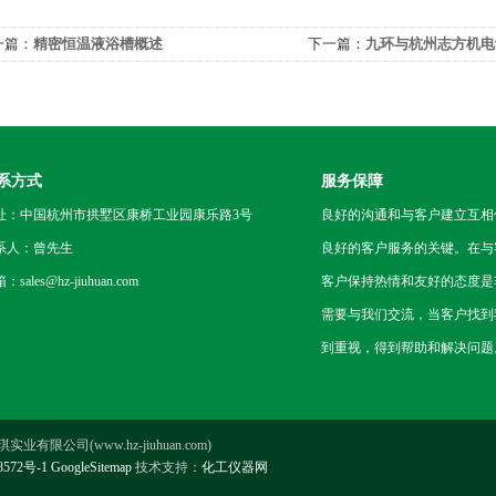
一篇：
精密恒温液浴槽概述
下一篇：
九环与杭州志方机电
签约！
系方式
服务保障
址：中国杭州市拱墅区康桥工业园康乐路3号
良好的沟通和与客户建立互相
系人：曾先生
良好的客户服务的关键。在与
：sales@hz-jiuhuan.com
客户保持热情和友好的态度是
需要与我们交流，当客户找到
到重视，得到帮助和解决问题
业有限公司(www.hz-jiuhuan.com)
8572号-1
GoogleSitemap
技术支持：
化工仪器网