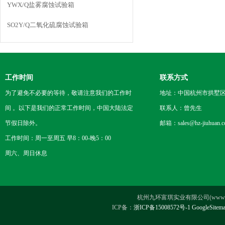
YWX/Q盐雾腐蚀试验箱
SO2Y/Q二氧化硫腐蚀试验箱
工作时间
联系方式
为了避免不必要的等待，敬请注意我们的工作时
地址：中国杭州市拱墅区
间 。以下是我们的正常工作时间，中国大陆法定
联系人：曾先生
节假日除外。
邮箱：sales@hz-jiuhuan.
工作时间：周一至周五 早8：00-晚5：00
周六、周日休息
杭州九环富琪实业有限公司(www.hz-ji
ICP备：
浙ICP备15008572号-1
GoogleSitem