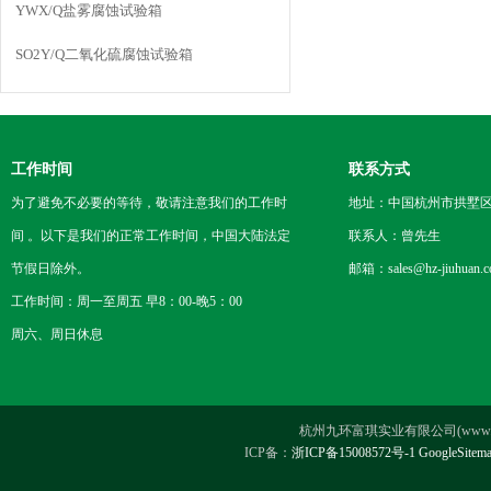
YWX/Q盐雾腐蚀试验箱
SO2Y/Q二氧化硫腐蚀试验箱
工作时间
联系方式
为了避免不必要的等待，敬请注意我们的工作时
地址：中国杭州市拱墅区
间 。以下是我们的正常工作时间，中国大陆法定
联系人：曾先生
节假日除外。
邮箱：sales@hz-jiuhuan.
工作时间：周一至周五 早8：00-晚5：00
周六、周日休息
杭州九环富琪实业有限公司(www.hz-ji
ICP备：
浙ICP备15008572号-1
GoogleSitem