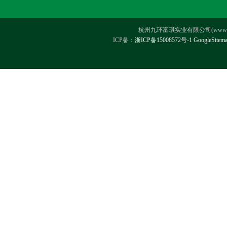
杭州九环富琪实业有限公司(www.hz-ji
ICP备：
浙ICP备15008572号-1
GoogleSitem