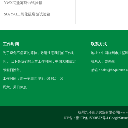
YWX/Q盐雾腐蚀试验箱
SO2Y/Q二氧化硫腐蚀试验箱
工作时间
联系方式
为了避免不必要的等待，敬请注意我们的工作时
地址：中国杭州市拱墅区
间 。以下是我们的正常工作时间，中国大陆法定
联系人：曾先生
节假日除外。
邮箱：sales@hz-jiuhuan.
工作时间：周一至周五 早8：00-晚5：00
周六、周日休息
杭州九环富琪实业有限公司(www.hz-ji
ICP备：
浙ICP备15008572号-1
GoogleSitem