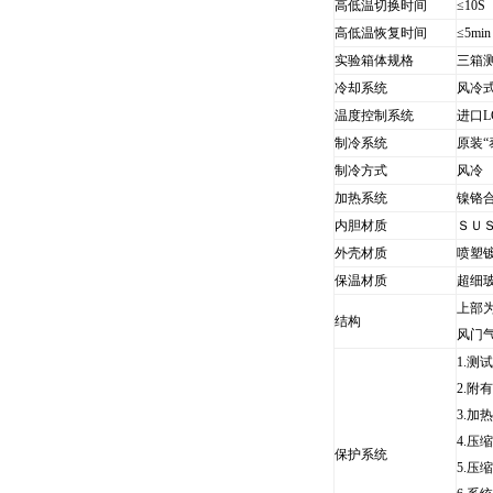
高低温切换时间
≤10S
高低温恢复时间
≤5min
实验箱体规格
三箱
冷却系统
风冷
温度控制系统
进口L
制冷系统
原装“
制冷方式
风冷
加热系统
镍铬
内胆材质
ＳＵ
外壳材质
喷塑
保温材质
超细
上部
结构
风门
1.测
2.附
3.加
4.压
保护系统
5.压