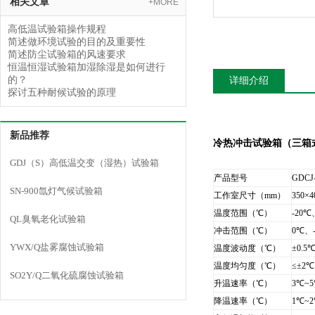
相关文章
+MORE
高低温试验箱操作规程
简述做环境试验的目的及重要性
简述防尘试验箱的风速要求
恒温恒湿试验箱加湿除湿是如何进行
的？
详细介绍
探讨五种耐候试验的原理
新品推荐
冷热冲击试验箱（三箱
GDJ（S）高低温交变（湿热）试验箱
产品型号
GDCJ
SN-900氙灯气候试验箱
工作室尺寸（mm）
350×4
温度范围（℃）
-20℃
QL臭氧老化试验箱
冲击范围（℃）
0℃、
YWX/Q盐雾腐蚀试验箱
温度波动度（℃）
±0.5
温度均匀度（℃）
≤±2℃
SO2Y/Q二氧化硫腐蚀试验箱
升温速率（℃）
3℃~
降温速率（℃）
1℃~