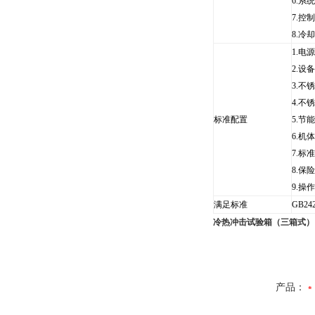
6.系
7.控
8.冷
1.电
2.设
3.不
4.不
标准配置
5.节
6.机
7.标
8.保
9.操
满足标准
GB242
冷热冲击试验箱（三箱式）
产品：